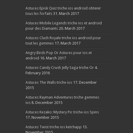
Astuces Episk Quiz triche ios android obtenir
tous les forfaits
31. March 2017
Astuces Mobile Legends triche ios et android
pour des Diamants
20. March 2017
Astuces Clash Royale triche ios android pour
tout les gemmes
17. March 2017
Angry Birds Pop Or Astuces pour ios et
android
16. March 2017
Astuces Candy Crush Jelly Saga triche Or
4.
February 2016
Astuces The Walls triche ios
17. December
2015
Astuces Rayman Adventures triche gemmes
ios
8. December 2015
Astuces Kezako: Mystery Pic triche ios Spins
17. November 2015
Astuces Twist triche ios ketchapp
13.
November 2015