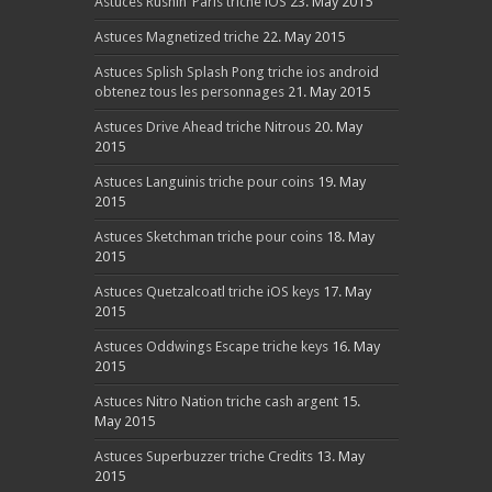
Astuces Rushin’ Paris triche iOS
23. May 2015
Astuces Magnetized triche
22. May 2015
Astuces Splish Splash Pong triche ios android
obtenez tous les personnages
21. May 2015
Astuces Drive Ahead triche Nitrous
20. May
2015
Astuces Languinis triche pour coins
19. May
2015
Astuces Sketchman triche pour coins
18. May
2015
Astuces Quetzalcoatl triche iOS keys
17. May
2015
Astuces Oddwings Escape triche keys
16. May
2015
Astuces Nitro Nation triche cash argent
15.
May 2015
Astuces Superbuzzer triche Credits
13. May
2015