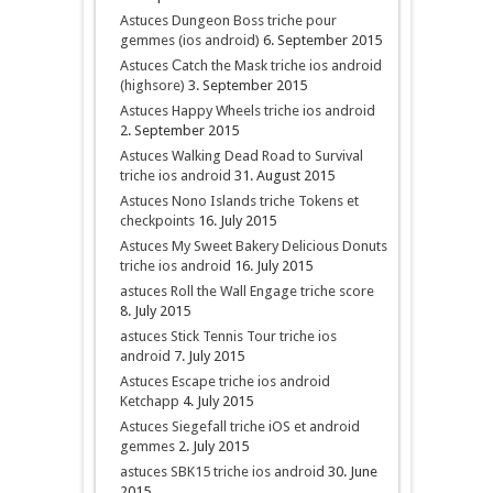
Astuces Dungeon Boss triche pour
gemmes (ios android)
6. September 2015
Astuces Сatch the Mask triche ios android
(highsore)
3. September 2015
Astuces Happy Wheels triche ios android
2. September 2015
Astuces Walking Dead Road to Survival
triche ios android
31. August 2015
Astuces Nono Islands triche Tokens et
checkpoints
16. July 2015
Astuces My Sweet Bakery Delicious Donuts
triche ios android
16. July 2015
astuces Roll the Wall Engage triche score
8. July 2015
astuces Stick Tennis Tour triche ios
android
7. July 2015
Astuces Escape triche ios android
Ketchapp
4. July 2015
Astuces Siegefall triche iOS et android
gemmes
2. July 2015
astuces SBK15 triche ios android
30. June
2015