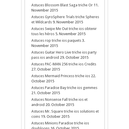
Astuces Blossom Blast Saga triche Or
11.
November 2015
Astuces GyroSphere Trials triche Spheres
et Wildcards
9. November 2015
Astuces Swipe Me Out triche ios obtenir
tous les héros
5. November 2015
Astuces rop triche ios paquets
3.
November 2015
Astuces Guitar Hero Live triche ios party
pass ios android
29. October 2015
Astuces PAC-MAN 256 triche ios Credits
27. October 2015
Astuces Mermaid Princess triche ios
22.
October 2015
Astuces Paradise Bay triche ios gemmes
21. October 2015
Astuces Nonsense Fall triche ios et
android
20. October 2015
Astuces Mr. Square triche ios solutions et
coins
19. October 2015
Astuces Minions Paradise triche ios
doubloons
16. October 2015