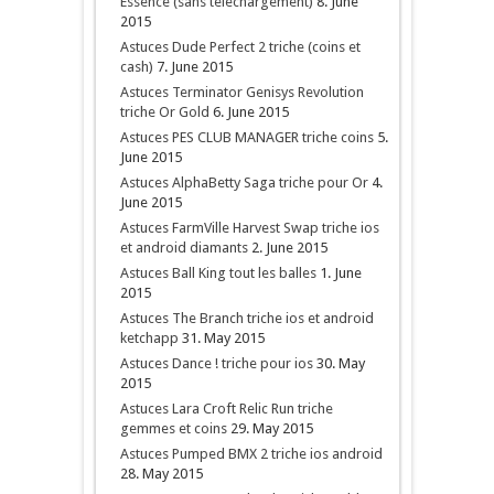
Essence (sans telechargement)
8. June
2015
Astuces Dude Perfect 2 triche (coins et
cash)
7. June 2015
Astuces Terminator Genisys Revolution
triche Or Gold
6. June 2015
Astuces PES CLUB MANAGER triche coins
5.
June 2015
Astuces AlphaBetty Saga triche pour Or
4.
June 2015
Astuces FarmVille Harvest Swap triche ios
et android diamants
2. June 2015
Astuces Ball King tout les balles
1. June
2015
Astuces The Branch triche ios et android
ketchapp
31. May 2015
Astuces Dance ! triche pour ios
30. May
2015
Astuces Lara Croft Relic Run triche
gemmes et coins
29. May 2015
Astuces Pumped BMX 2 triche ios android
28. May 2015