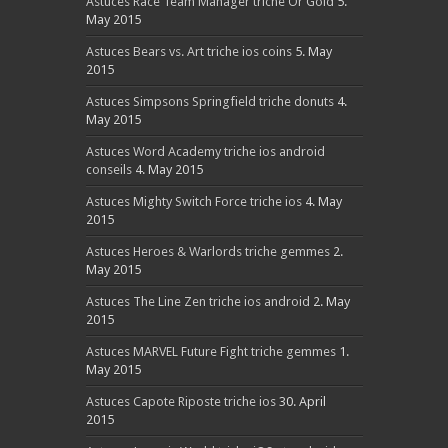
Astuces Race Team Manager triche Or Gold
5.
May 2015
Astuces Bears vs. Art triche ios coins
5. May
2015
Astuces Simpsons Springfield triche donuts
4.
May 2015
Astuces Word Academy triche ios android
conseils
4. May 2015
Astuces Mighty Switch Force triche ios
4. May
2015
Astuces Heroes & Warlords triche gemmes
2.
May 2015
Astuces The Line Zen triche ios android
2. May
2015
Astuces MARVEL Future Fight triche gemmes
1.
May 2015
Astuces Capote Riposte triche ios
30. April
2015