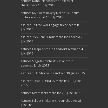
Astuces Nono Islands triche Tokens et
checkpoints
16. July 2015
Astuces My Sweet Bakery Delicious Donuts
triche ios android
16. July 2015
astuces Roll the Wall Engage triche score
8.
July 2015
astuces Stick Tennis Tour triche ios android
7.
July 2015
Astuces Escape triche ios android Ketchapp
4.
July 2015
Astuces Siegefall triche iOS et android
gemmes
2. July 2015
astuces SBK15 triche ios android
30. June 2015
astuces SONIC RUNNERS triche RSR
30. June
2015
Astuces Matchsticks triche ios
29. June 2015
Astuces Fallout Shelter triche Lunchboxes
28.
June 2015