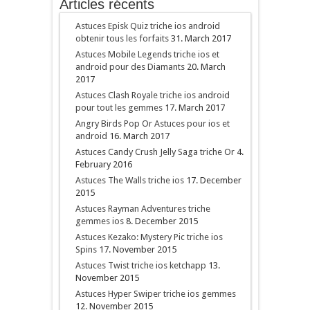
Articles récents
Astuces Episk Quiz triche ios android
obtenir tous les forfaits
31. March 2017
Astuces Mobile Legends triche ios et
android pour des Diamants
20. March
2017
Astuces Clash Royale triche ios android
pour tout les gemmes
17. March 2017
Angry Birds Pop Or Astuces pour ios et
android
16. March 2017
Astuces Candy Crush Jelly Saga triche Or
4.
February 2016
Astuces The Walls triche ios
17. December
2015
Astuces Rayman Adventures triche
gemmes ios
8. December 2015
Astuces Kezako: Mystery Pic triche ios
Spins
17. November 2015
Astuces Twist triche ios ketchapp
13.
November 2015
Astuces Hyper Swiper triche ios gemmes
12. November 2015