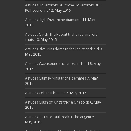
Astuces Hoverdroid 3D triche Hoverdroid 3D :
RC hovercraft
12. May 2015
Astuces High Dive triche diamants
11. May
2015
Astuces Catch The Rabbit triche ios android
fruits
10. May 2015
Astuces Rival Kingdoms triche ios et android
9.
May 2015
Astuces Wazasound triche ios android
8. May
2015
Astuces Clumsy Ninja triche gemmes
7. May
2015
Astuces Orbits triche ios
6. May 2015
Astuces Clash of Kings triche Or (gold)
6. May
2015
Astuces Dictator Outbreak triche argent
5.
May 2015