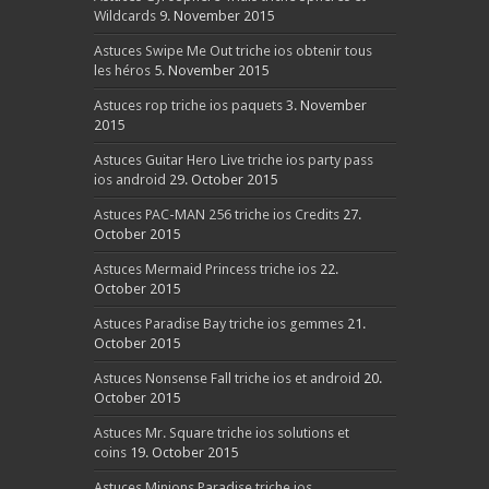
Wildcards
9. November 2015
Astuces Swipe Me Out triche ios obtenir tous
les héros
5. November 2015
Astuces rop triche ios paquets
3. November
2015
Astuces Guitar Hero Live triche ios party pass
ios android
29. October 2015
Astuces PAC-MAN 256 triche ios Credits
27.
October 2015
Astuces Mermaid Princess triche ios
22.
October 2015
Astuces Paradise Bay triche ios gemmes
21.
October 2015
Astuces Nonsense Fall triche ios et android
20.
October 2015
Astuces Mr. Square triche ios solutions et
coins
19. October 2015
Astuces Minions Paradise triche ios