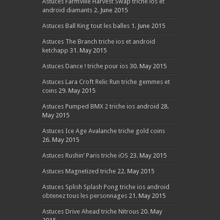
Astuces FarmVille Harvest Swap triche ios et
android diamants
2. June 2015
Astuces Ball King tout les balles
1. June 2015
Astuces The Branch triche ios et android
ketchapp
31. May 2015
Astuces Dance ! triche pour ios
30. May 2015
Astuces Lara Croft Relic Run triche gemmes et
coins
29. May 2015
Astuces Pumped BMX 2 triche ios android
28.
May 2015
Astuces Ice Age Avalanche triche gold coins
26. May 2015
Astuces Rushin’ Paris triche iOS
23. May 2015
Astuces Magnetized triche
22. May 2015
Astuces Splish Splash Pong triche ios android
obtenez tous les personnages
21. May 2015
Astuces Drive Ahead triche Nitrous
20. May