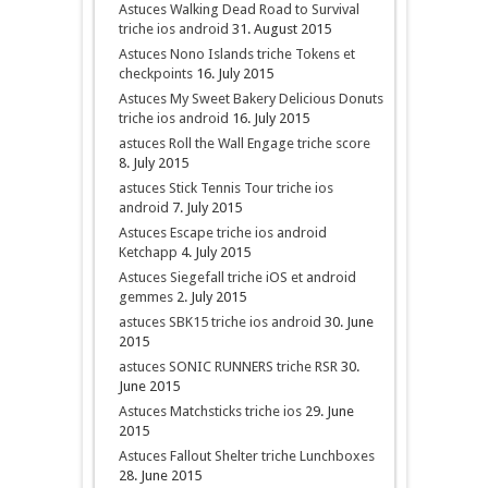
Astuces Walking Dead Road to Survival
triche ios android
31. August 2015
Astuces Nono Islands triche Tokens et
checkpoints
16. July 2015
Astuces My Sweet Bakery Delicious Donuts
triche ios android
16. July 2015
astuces Roll the Wall Engage triche score
8. July 2015
astuces Stick Tennis Tour triche ios
android
7. July 2015
Astuces Escape triche ios android
Ketchapp
4. July 2015
Astuces Siegefall triche iOS et android
gemmes
2. July 2015
astuces SBK15 triche ios android
30. June
2015
astuces SONIC RUNNERS triche RSR
30.
June 2015
Astuces Matchsticks triche ios
29. June
2015
Astuces Fallout Shelter triche Lunchboxes
28. June 2015