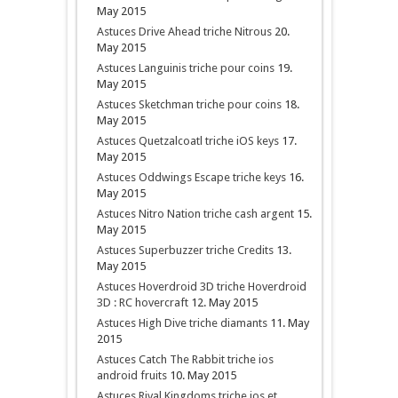
May 2015
Astuces Drive Ahead triche Nitrous
20.
May 2015
Astuces Languinis triche pour coins
19.
May 2015
Astuces Sketchman triche pour coins
18.
May 2015
Astuces Quetzalcoatl triche iOS keys
17.
May 2015
Astuces Oddwings Escape triche keys
16.
May 2015
Astuces Nitro Nation triche cash argent
15.
May 2015
Astuces Superbuzzer triche Credits
13.
May 2015
Astuces Hoverdroid 3D triche Hoverdroid
3D : RC hovercraft
12. May 2015
Astuces High Dive triche diamants
11. May
2015
Astuces Catch The Rabbit triche ios
android fruits
10. May 2015
Astuces Rival Kingdoms triche ios et