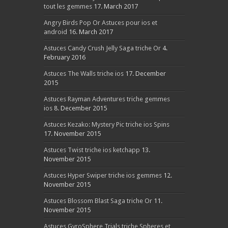
tout les gemmes
17. March 2017
Angry Birds Pop Or Astuces pour ios et
android
16. March 2017
Astuces Candy Crush Jelly Saga triche Or
4.
February 2016
Astuces The Walls triche ios
17. December
2015
Astuces Rayman Adventures triche gemmes
ios
8. December 2015
Astuces Kezako: Mystery Pic triche ios Spins
17. November 2015
Astuces Twist triche ios ketchapp
13.
November 2015
Astuces Hyper Swiper triche ios gemmes
12.
November 2015
Astuces Blossom Blast Saga triche Or
11.
November 2015
Astuces GyroSphere Trials triche Spheres et