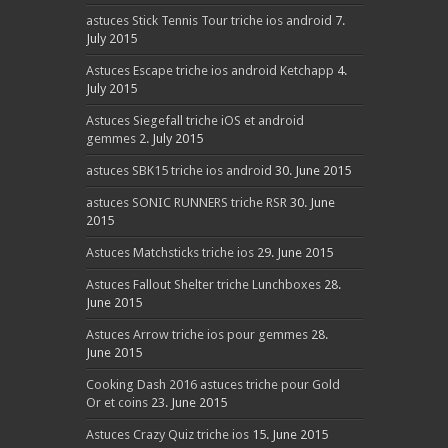
astuces Stick Tennis Tour triche ios android
7.
July 2015
Astuces Escape triche ios android Ketchapp
4.
July 2015
Astuces Siegefall triche iOS et android
gemmes
2. July 2015
astuces SBK15 triche ios android
30. June 2015
astuces SONIC RUNNERS triche RSR
30. June
2015
Astuces Matchsticks triche ios
29. June 2015
Astuces Fallout Shelter triche Lunchboxes
28.
June 2015
Astuces Arrow triche ios pour gemmes
28.
June 2015
Cooking Dash 2016 astuces triche pour Gold
Or et coins
23. June 2015
Astuces Crazy Quiz triche ios
15. June 2015