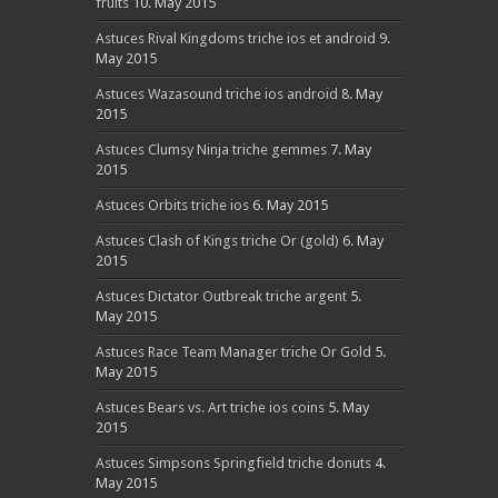
fruits
10. May 2015
Astuces Rival Kingdoms triche ios et android
9.
May 2015
Astuces Wazasound triche ios android
8. May
2015
Astuces Clumsy Ninja triche gemmes
7. May
2015
Astuces Orbits triche ios
6. May 2015
Astuces Clash of Kings triche Or (gold)
6. May
2015
Astuces Dictator Outbreak triche argent
5.
May 2015
Astuces Race Team Manager triche Or Gold
5.
May 2015
Astuces Bears vs. Art triche ios coins
5. May
2015
Astuces Simpsons Springfield triche donuts
4.
May 2015