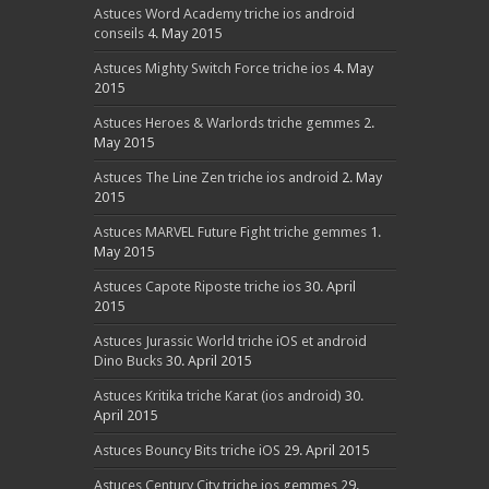
Astuces Word Academy triche ios android
conseils
4. May 2015
Astuces Mighty Switch Force triche ios
4. May
2015
Astuces Heroes & Warlords triche gemmes
2.
May 2015
Astuces The Line Zen triche ios android
2. May
2015
Astuces MARVEL Future Fight triche gemmes
1.
May 2015
Astuces Capote Riposte triche ios
30. April
2015
Astuces Jurassic World triche iOS et android
Dino Bucks
30. April 2015
Astuces Kritika triche Karat (ios android)
30.
April 2015
Astuces Bouncy Bits triche iOS
29. April 2015
Astuces Century City triche ios gemmes
29.