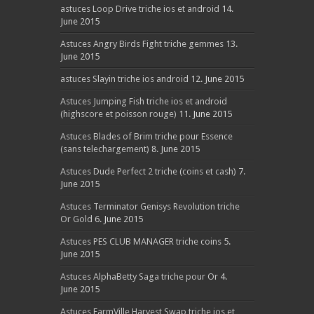
astuces Loop Drive triche ios et android
14.
June 2015
Astuces Angry Birds Fight triche gemmes
13.
June 2015
astuces Slayin triche ios android
12. June 2015
Astuces Jumping Fish triche ios et android
(highscore et poisson rouge)
11. June 2015
Astuces Blades of Brim triche pour Essence
(sans telechargement)
8. June 2015
Astuces Dude Perfect 2 triche (coins et cash)
7.
June 2015
Astuces Terminator Genisys Revolution triche
Or Gold
6. June 2015
Astuces PES CLUB MANAGER triche coins
5.
June 2015
Astuces AlphaBetty Saga triche pour Or
4.
June 2015
Astuces FarmVille Harvest Swap triche ios et