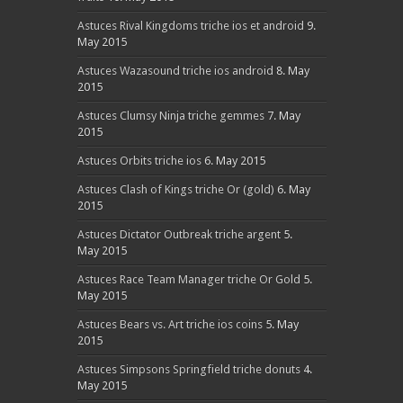
Astuces Rival Kingdoms triche ios et android
9.
May 2015
Astuces Wazasound triche ios android
8. May
2015
Astuces Clumsy Ninja triche gemmes
7. May
2015
Astuces Orbits triche ios
6. May 2015
Astuces Clash of Kings triche Or (gold)
6. May
2015
Astuces Dictator Outbreak triche argent
5.
May 2015
Astuces Race Team Manager triche Or Gold
5.
May 2015
Astuces Bears vs. Art triche ios coins
5. May
2015
Astuces Simpsons Springfield triche donuts
4.
May 2015