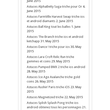
June 2015
Astuces AlphaBetty Saga triche pour Or
4.
June 2015
Astuces FarmVille Harvest Swap triche ios
et android diamants
2. June 2015
Astuces Ball King tout les balles
1. June
2015
Astuces The Branch triche ios et android
ketchapp
31. May 2015
Astuces Dance ! triche pour ios
30. May
2015
Astuces Lara Croft Relic Run triche
gemmes et coins
29. May 2015
Astuces Pumped BMX 2 triche ios android
28. May 2015
Astuces Ice Age Avalanche triche gold
coins
26. May 2015
Astuces Rushin’ Paris triche iOS
23. May
2015
Astuces Magnetized triche
22. May 2015
Astuces Splish Splash Pong triche ios
android obtenez tous les personnages
21.