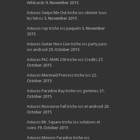
Wildcards
9. November 2015
Astuces Swipe Me Out triche ios obtenir tous
les héros
5. November 2015
Astuces rop triche ios paquets
3. November
2015
Astuces Guitar Hero Live triche ios party pass
ios android
29. October 2015
Astuces PAC-MAN 256 triche ios Credits
27.
October 2015
Astuces Mermaid Princess triche ios
22.
October 2015
Astuces Paradise Bay triche ios gemmes
21.
October 2015
Astuces Nonsense Fall triche ios et android
20.
October 2015
Astuces Mr. Square triche ios solutions et
coins
19. October 2015
Astuces Minions Paradise triche ios