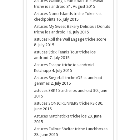
Astuces Walking Dead Road to Survival
triche ios android
31. August 2015
Astuces Nono Islands triche Tokens et
checkpoints
16. July 2015
Astuces My Sweet Bakery Delicious Donuts
triche ios android
16. July 2015
astuces Roll the Wall Engage triche score
8. July 2015
astuces Stick Tennis Tour triche ios
android
7. July 2015
Astuces Escape triche ios android
Ketchapp
4. July 2015
Astuces Siegefall triche iOS et android
gemmes
2. July 2015
astuces SBK15 triche ios android
30. June
2015
astuces SONIC RUNNERS triche RSR
30.
June 2015
Astuces Matchsticks triche ios
29. June
2015
Astuces Fallout Shelter triche Lunchboxes
28. June 2015