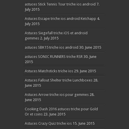
astuces Stick Tennis Tour triche ios android
7.
July 2015
Astuces Escape triche ios android Ketchapp
4.
July 2015
Astuces Siegefall triche iOS et android
gemmes
2. July 2015
astuces SBK15 triche ios android
30. June 2015
astuces SONIC RUNNERS triche RSR
30. June
2015
Astuces Matchsticks triche ios
29. June 2015
Astuces Fallout Shelter triche Lunchboxes
28.
June 2015
Astuces Arrow triche ios pour gemmes
28.
June 2015
Cooking Dash 2016 astuces triche pour Gold
Or et coins
23. June 2015
Astuces Crazy Quiz triche ios
15. June 2015