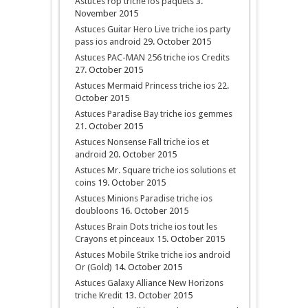
Astuces rop triche ios paquets
3.
November 2015
Astuces Guitar Hero Live triche ios party
pass ios android
29. October 2015
Astuces PAC-MAN 256 triche ios Credits
27. October 2015
Astuces Mermaid Princess triche ios
22.
October 2015
Astuces Paradise Bay triche ios gemmes
21. October 2015
Astuces Nonsense Fall triche ios et
android
20. October 2015
Astuces Mr. Square triche ios solutions et
coins
19. October 2015
Astuces Minions Paradise triche ios
doubloons
16. October 2015
Astuces Brain Dots triche ios tout les
Crayons et pinceaux
15. October 2015
Astuces Mobile Strike triche ios android
Or (Gold)
14. October 2015
Astuces Galaxy Alliance New Horizons
triche Kredit
13. October 2015